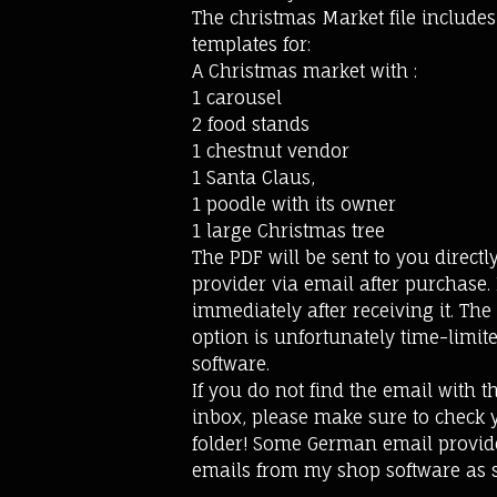
The christmas Market file includ
templates for:
A Christmas market with :
1 carousel
2 food stands
1 chestnut vendor
1 Santa Claus,
1 poodle with its owner
1 large Christmas tree
The PDF will be sent to you direct
provider via email after purchase. 
immediately after receiving it. Th
option is unfortunately time-limit
software.
If you do not find the email with t
inbox, please make sure to check
folder! Some German email provide
emails from my shop software as 