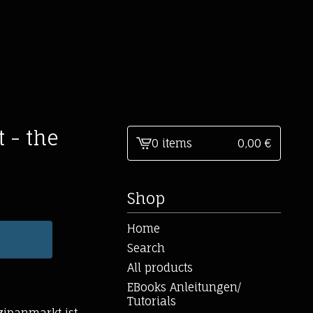
 - the
0 items
0,00
€
View
cart
-
Shop
Home
Search
All products
EBooks Anleitungen/
Tutorials