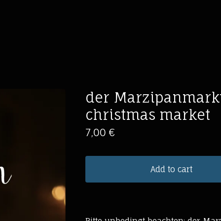
der Marzipanmarkt
christmas market
7,00
€
Add to cart