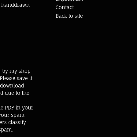
es handdrawn
Contact
Back to site
ly by my shop
Please save it
e download
ed due to the
he PDF in your
 your spam
rs classify
spam.