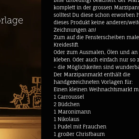
Bitte unbedingt beachten: der Mar
komplett in der grossen Marzipans
solltest Du diese schon erworben h
dieses Produkt keine anderen/wei
Zeichnungen an!
Zum auf die Fensterscheiben male
Kreidestift.
Oder zum Ausmalen, Ölen und an 
kleben. Oder auch einfach nur s
- die Möglichkeiten sind wunderba
Der Marzipanmarkt enthält die
handgezeichneten Vorlagen für:
Einen kleinen Weihnachtsmarkt m
1 Carroussel
2 Büdchen
1 Maronimann
1 Nikolaus
1 Pudel mit Frauchen
1 großer Christbaum