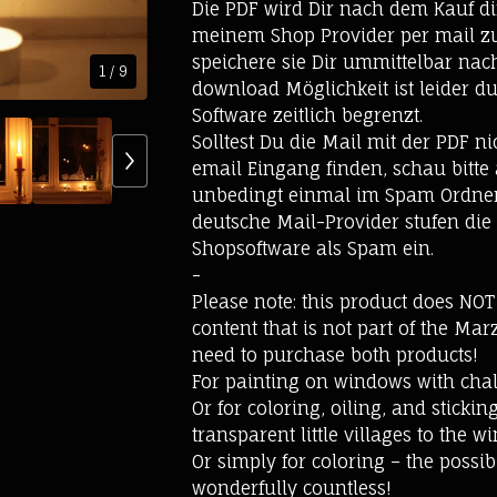
Die PDF wird Dir nach dem Kauf di
meinem Shop Provider per mail zug
speichere sie Dir ummittelbar nach
1
/ 9
download Möglichkeit ist leider du
Software zeitlich begrenzt.
Solltest Du die Mail mit der PDF n
email Eingang finden, schau bitte
unbedingt einmal im Spam Ordner
deutsche Mail-Provider stufen die
Shopsoftware als Spam ein.
-
Please note: this product does NOT
content that is not part of the Mar
need to purchase both products!
For painting on windows with cha
Or for coloring, oiling, and sticki
transparent little villages to the w
Or simply for coloring – the possibi
wonderfully countless!