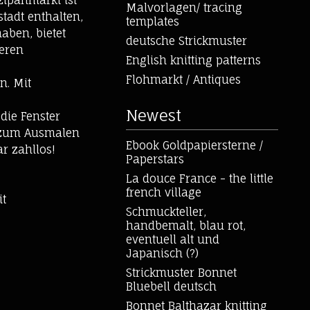
zipanmarkt ist
Malvorlagen/ tracing
tadt enthalten,
templates
aben, bietet
deutsche Strickmuster
teren
English knitting patterns
Flohmarkt / Antiques
n. Mit
Newest
die Fenster
o zum Ausmalen
Ebook Goldpapiersterne /
r zahllos!
Paperstars
La douce France - the little
french village
it
Schmuckteller,
handbemalt, blau rot,
eventuell alt und
Japanisch (?)
Strickmuster Bonnet
Bluebell deutsch
Bonnet Balthazar knitting