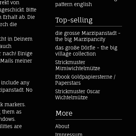
rekt von
pattern english
eschickt. Bitte
 Erhalt ab. Die
Top-selling
rch die
die grosse Marzipanstadt -
icht in Deinem
the big Marzipancity
 auch
das große Dörfle - the big
 nach! Einige
village collection
 Mails meiner
Strickmuster
Mimiwichtelmütze
Ebook Goldpapiersterne /
 include any
Paperstars
zipanstadt. No
Strickmuster Oscar
Wichtelmütze
lk markers.
ng them as
More
indows.
lities are
About
Impressum