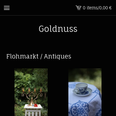
0 items
/
0,00
€
View
cart
-
Goldnuss
Flohmarkt / Antiques