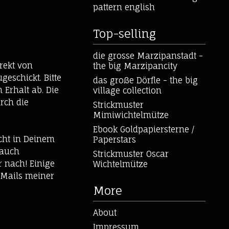
pattern english
Top-selling
die grosse Marzipanstadt -
rekt von
the big Marzipancity
eschickt. Bitte
das große Dörfle - the big
 Erhalt ab. Die
village collection
rch die
Strickmuster
Mimiwichtelmütze
Ebook Goldpapiersterne /
icht in Deinem
Paperstars
 auch
Strickmuster Oscar
 nach! Einige
Wichtelmütze
 Mails meiner
More
About
Impressum