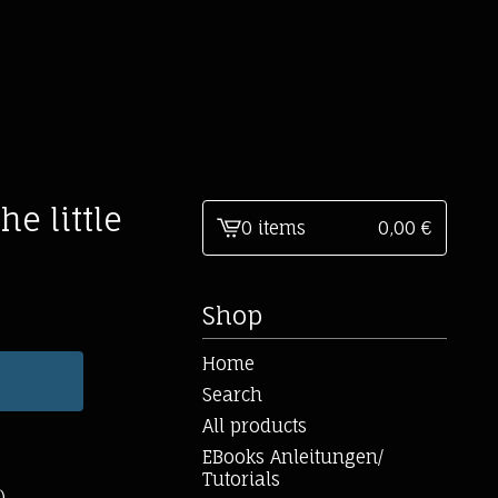
e little
0 items
0,00
€
View
cart
-
Shop
Home
Search
All products
EBooks Anleitungen/
Tutorials