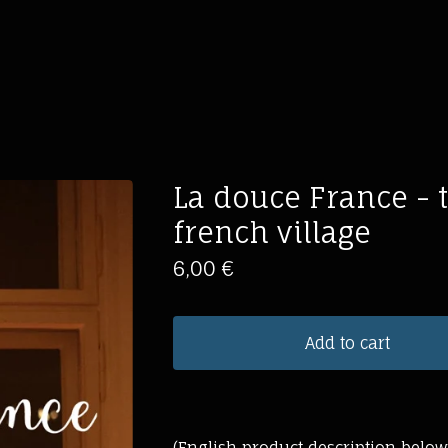
La douce France - th
french village
6,00
€
Add to cart