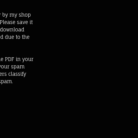
ly by my shop
Please save it
e download
ed due to the
he PDF in your
 your spam
rs classify
spam.