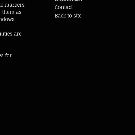
lk markers.
Contact
ng them as
Back to site
indows.
lities are
s for: