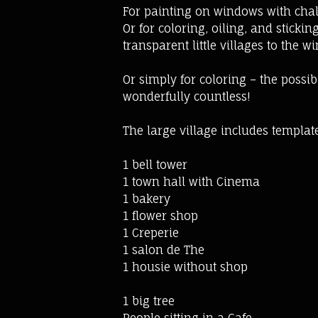
For painting on windows with cha
Or for coloring, oiling, and sticki
transparent little villages to the w
Or simply for coloring – the possibi
wonderfully countless!
The large village includes template
1 bell tower
1 town hall with Cinema
1 bakery
1 flower shop
1 Creperie
1 salon de The
1 housie without shop
1 big tree