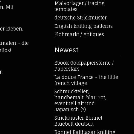
)
Malvorlagen/ tracing
n. Mit
templates
deutsche Strickmuster
English knitting patterns
er kleben.
Flohmarkt / Antiques
smalen - die
Newest
llos!
Ebook Goldpapiersterne /
Paperstars
r:
La douce France - the little
french village
Schmuckteller,
handbemalt, blau rot,
eventuell alt und
Japanisch (?)
Strickmuster Bonnet
Bluebell deutsch
Bonnet Balthazar knitting