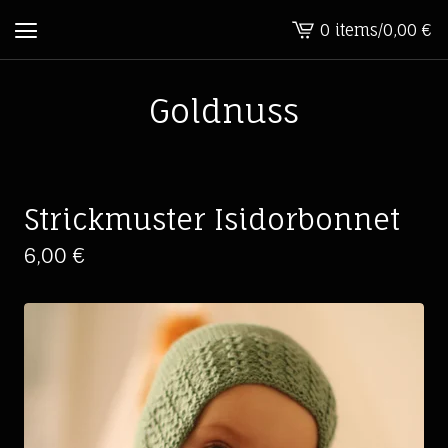
0 items
/
0,00
€
View
cart
-
Goldnuss
Strickmuster Isidorbonnet
6,00
€