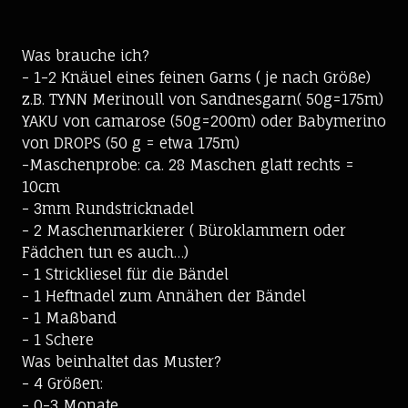
Was brauche ich?
- 1-2 Knäuel eines feinen Garns ( je nach Größe)
z.B. TYNN Merinoull von Sandnesgarn( 50g=175m)
YAKU von camarose (50g=200m) oder Babymerino
von DROPS (50 g = etwa 175m)
-Maschenprobe: ca. 28 Maschen glatt rechts =
10cm
- 3mm Rundstricknadel
- 2 Maschenmarkierer ( Büroklammern oder
Fädchen tun es auch…)
- 1 Strickliesel für die Bändel
- 1 Heftnadel zum Annähen der Bändel
- 1 Maßband
- 1 Schere
Was beinhaltet das Muster?
- 4 Größen:
- 0-3 Monate